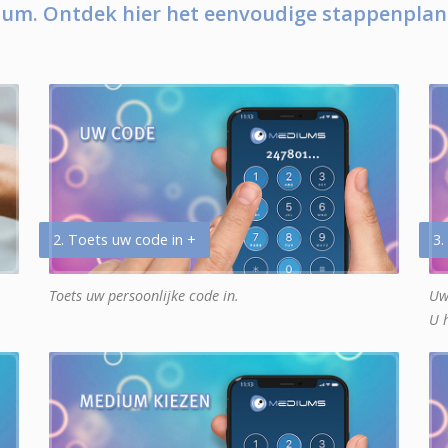
um. Ontdek hier het eenvoudige stappenplan
2. Toets uw code in +
3.
Toets uw persoonlijke code in.
Uw
U 