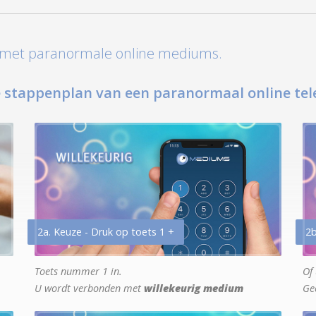
t met paranormale online mediums.
 stappenplan van een paranormaal online tel
2a. Keuze - Druk op toets 1 +
2b
Toets nummer 1 in.
Of 
U wordt verbonden met
willekeurig medium
Ge