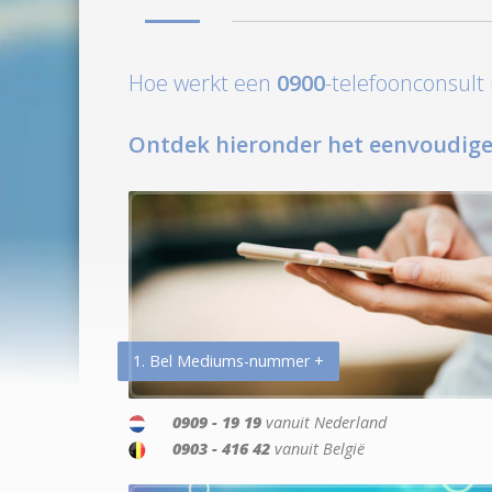
Hoe werkt een
0900
-telefoonconsul
Ontdek hieronder het eenvoudige
1. Bel Mediums-nummer +
0909 - 19 19
vanuit Nederland
0903 - 416 42
vanuit België