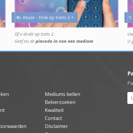
4b. Keuze - Druk op toets 2 +
5.
Of u drukt op toets 2.
Uw
Geef nu de
pincode in van een medium
U 
P
Pa
eken
Mediums bellen
Uw
Belverzoeken
nt
Kwaliteit
Contact
oorwaarden
Disclaimer