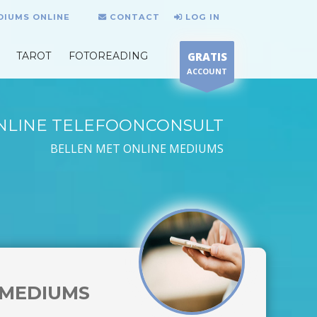
DIUMS ONLINE
CONTACT
LOG IN
TAROT
FOTOREADING
GRATIS
ACCOUNT
NLINE TELEFOONCONSULT
BELLEN MET ONLINE MEDIUMS
MEDIUMS