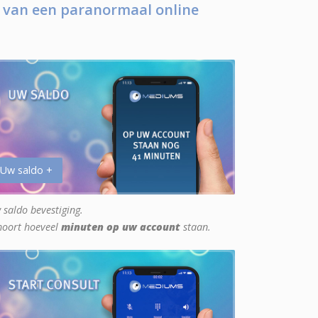
 van een paranormaal online
 Uw saldo +
 saldo bevestiging.
hoort hoeveel
minuten op uw account
staan.