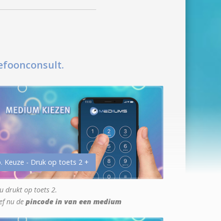
efoonconsult.
. Keuze - Druk op toets 2 +
u drukt op toets 2.
ef nu de
pincode in van een medium