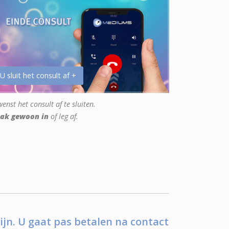
 U sluit het consult af +
enst het consult af te sluiten.
ak gewoon in
of leg af.
ijn. U gaat pas betalen na contact