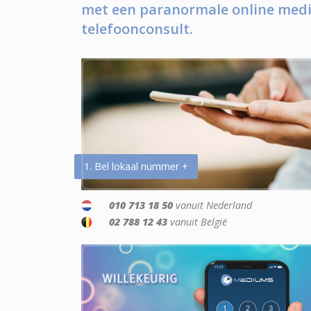
met een paranormale online medi
telefoonconsult.
1. Bel lokaal nummer +
010 713 18 50
vanuit Nederland
02 788 12 43
vanuit België