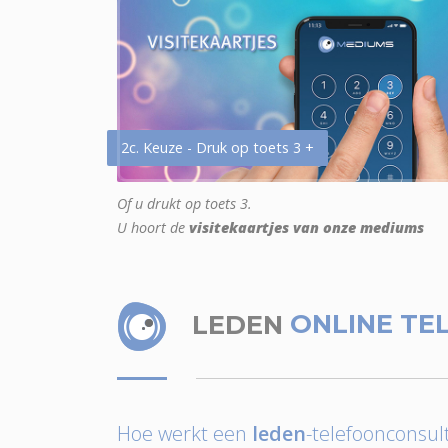
2c. Keuze - Druk op toets 3 +
Of u drukt op toets 3.
U hoort de
visitekaartjes van onze mediums
LEDEN
ONLINE TE
Hoe werkt een
leden
-telefoonconsult