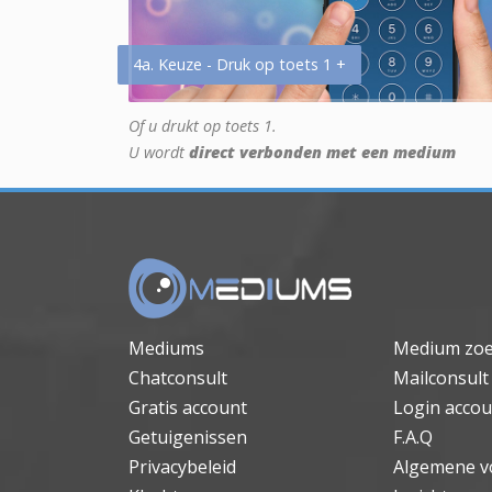
4a. Keuze - Druk op toets 1 +
Of u drukt op toets 1.
U wordt
direct verbonden met een medium
Mediums
Medium zo
Chatconsult
Mailconsult
Gratis account
Login accou
Getuigenissen
F.A.Q
Privacybeleid
Algemene v