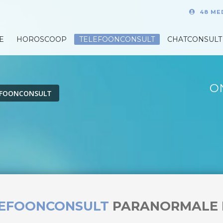
48 ME
E
HOROSCOOP
TELEFOONCONSULT
CHATCONSULT
O
EFOONCONSULT
LEFOONCONSULT
PARANORMALE 