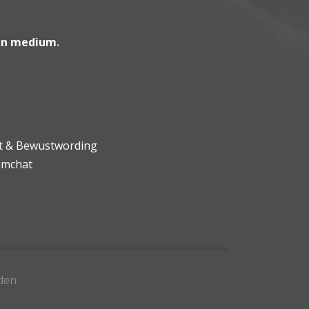
en medium
.
ht & Bewustwording
umchat
den