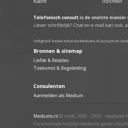
Klacht
Inzichten
Telefonisch consult
is de snelste manier
Liever schriftelijk? Chat en e-mail kan ook, al
Veiligheid: betaal enkel via Mediums.nl-account en de
Bronnen & sitemap
Liefde & Relaties
Toekomst & Begeleiding
Consulenten
Aanmelden als Medium
Mediums.nl
© sinds 2006 - 2026
- mediums N
Paranormale Hulplijn:mediums geven inzich