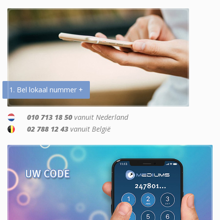
1. Bel lokaal nummer +
010 713 18 50
vanuit Nederland
02 788 12 43
vanuit België