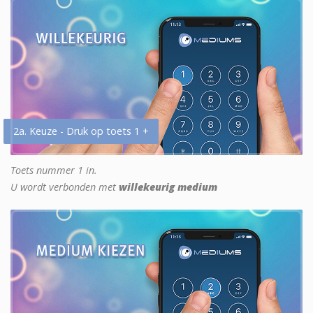
2a. Keuze - Druk op toets 1 +
Toets nummer 1 in.
U wordt verbonden met
willekeurig medium