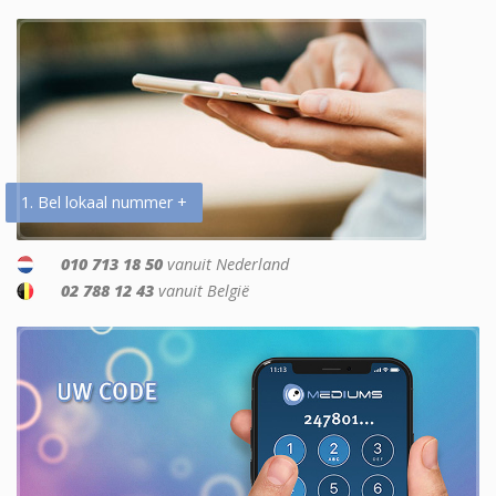
1. Bel lokaal nummer +
010 713 18 50
vanuit Nederland
02 788 12 43
vanuit België