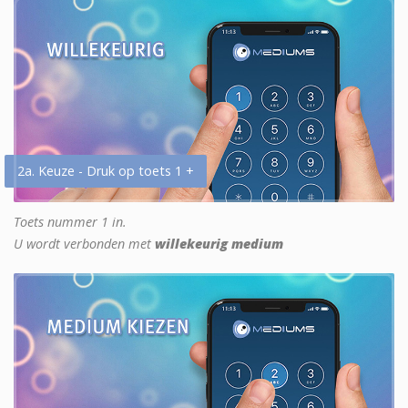
2a. Keuze - Druk op toets 1 +
Toets nummer 1 in.
U wordt verbonden met
willekeurig medium