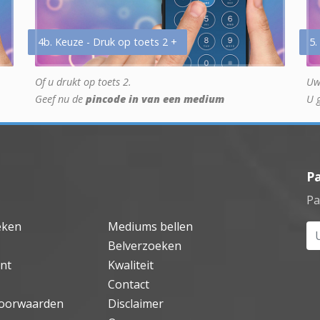
4b. Keuze - Druk op toets 2 +
5.
Of u drukt op toets 2.
Uw
Geef nu de
pincode in van een medium
U 
P
Pa
eken
Mediums bellen
Uw
Belverzoeken
nt
Kwaliteit
Contact
oorwaarden
Disclaimer