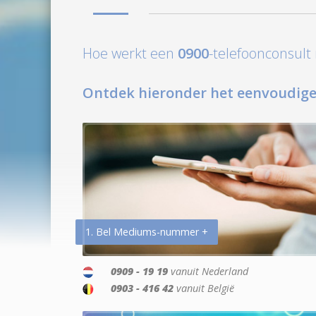
Hoe werkt een
0900
-telefoonconsul
Ontdek hieronder het eenvoudige
1. Bel Mediums-nummer +
0909 - 19 19
vanuit Nederland
0903 - 416 42
vanuit België