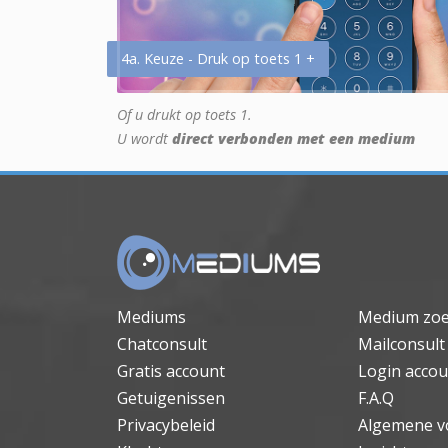
4a. Keuze - Druk op toets 1 +
Of u drukt op toets 1.
U wordt
direct verbonden met een medium
Mediums
Medium zo
Chatconsult
Mailconsult
Gratis account
Login accou
Getuigenissen
F.A.Q
Privacybeleid
Algemene v