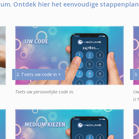
um. Ontdek hier het eenvoudige stappenplan
2. Toets uw code in +
3.
Toets uw persoonlijke code in.
Uw
U 