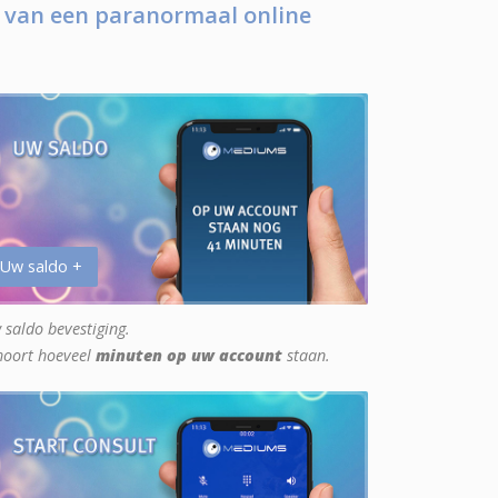
 van een paranormaal online
 Uw saldo +
 saldo bevestiging.
hoort hoeveel
minuten op uw account
staan.