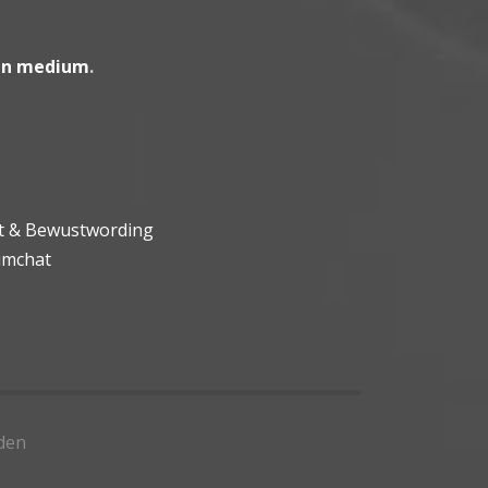
en medium
.
ht & Bewustwording
umchat
den