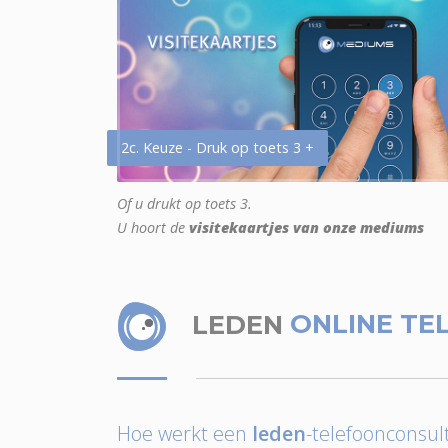
2c. Keuze - Druk op toets 3 +
Of u drukt op toets 3.
U hoort de
visitekaartjes van onze mediums
LEDEN
ONLINE TE
Hoe werkt een
leden
-telefoonconsult