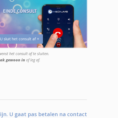
 U sluit het consult af +
enst het consult af te sluiten.
ak gewoon in
of leg af.
ijn. U gaat pas betalen na contact