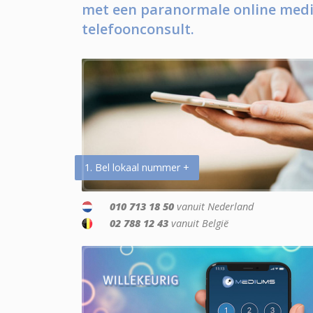
met een paranormale online medi
telefoonconsult.
1. Bel lokaal nummer +
010 713 18 50
vanuit Nederland
02 788 12 43
vanuit België