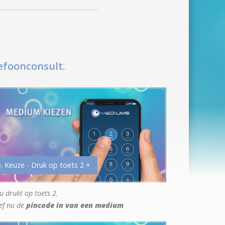
efoonconsult.
. Keuze - Druk op toets 2 +
u drukt op toets 2.
ef nu de
pincode in van een medium