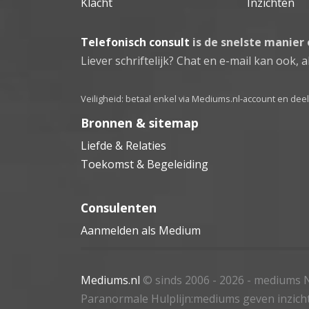
Klacht
Inzichten
Telefonisch consult
is de snelste manier
Liever schriftelijk? Chat en e-mail kan ook, al
Veiligheid: betaal enkel via Mediums.nl-account en de
Bronnen & sitemap
Liefde & Relaties
Toekomst & Begeleiding
Consulenten
Aanmelden als Medium
Mediums.nl
© sinds 2006 - 2026
- mediums N
Paranormale Hulplijn:mediums geven inzich