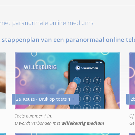
t met paranormale online mediums.
 stappenplan van een paranormaal online tel
2a. Keuze - Druk op toets 1 +
2b
Toets nummer 1 in.
Of 
U wordt verbonden met
willekeurig medium
Ge