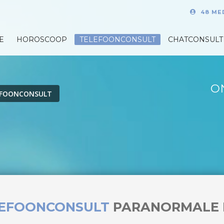
48 ME
E
HOROSCOOP
TELEFOONCONSULT
CHATCONSULT
O
EFOONCONSULT
LEFOONCONSULT
PARANORMALE 