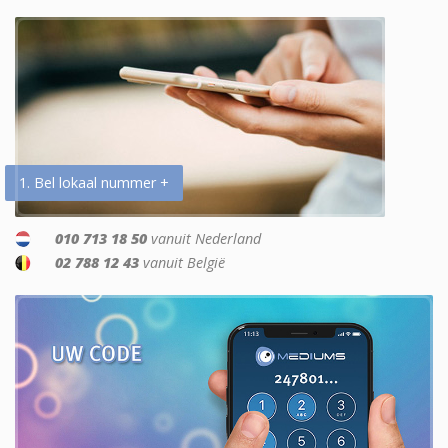
1. Bel lokaal nummer +
010 713 18 50
vanuit Nederland
02 788 12 43
vanuit België