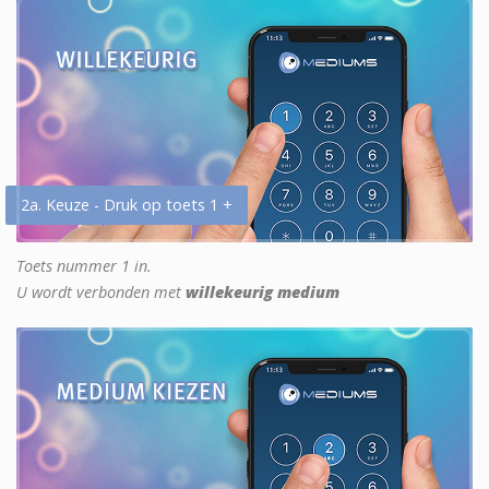
2a. Keuze - Druk op toets 1 +
Toets nummer 1 in.
U wordt verbonden met
willekeurig medium