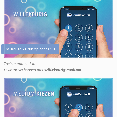
2a. Keuze - Druk op toets 1 +
Toets nummer 1 in.
U wordt verbonden met
willekeurig medium