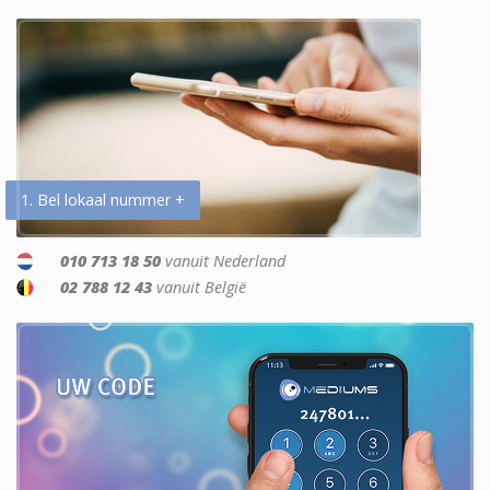
1. Bel lokaal nummer +
010 713 18 50
vanuit Nederland
02 788 12 43
vanuit België