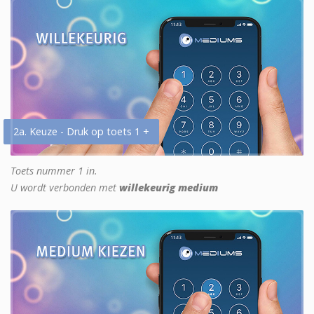
2a. Keuze - Druk op toets 1 +
Toets nummer 1 in.
U wordt verbonden met
willekeurig medium