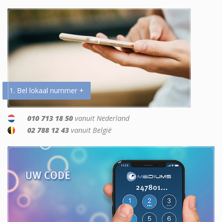
1. Bel lokaal nummer +
010 713 18 50
vanuit Nederland
02 788 12 43
vanuit België