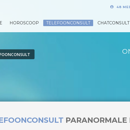
48 ME
E
HOROSCOOP
TELEFOONCONSULT
CHATCONSULT
O
EFOONCONSULT
LEFOONCONSULT
PARANORMALE 