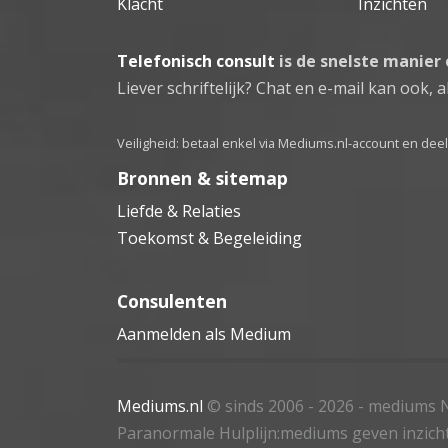
Klacht
Inzichten
Telefonisch consult
is de snelste manier
Liever schriftelijk? Chat en e-mail kan ook, al
Veiligheid: betaal enkel via Mediums.nl-account en de
Bronnen & sitemap
Liefde & Relaties
Toekomst & Begeleiding
Consulenten
Aanmelden als Medium
Mediums.nl
© sinds 2006 - 2026
- mediums N
Paranormale Hulplijn:mediums geven inzich