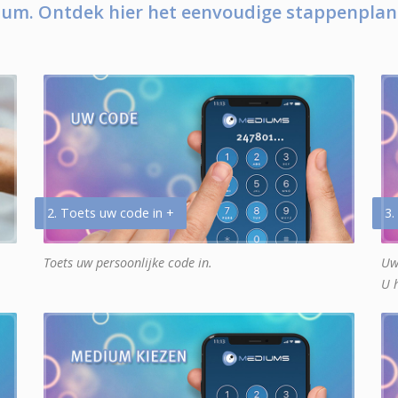
um. Ontdek hier het eenvoudige stappenplan
2. Toets uw code in +
3.
Toets uw persoonlijke code in.
Uw
U 