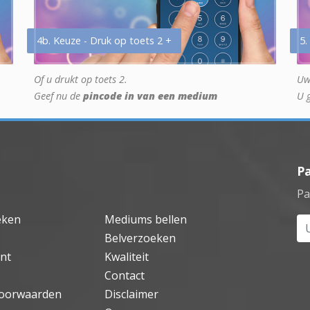
4b. Keuze - Druk op toets 2 +
5.
Of u drukt op toets 2.
Uw
Geef nu de
pincode in van een medium
U 
P
Pa
eken
Mediums bellen
Uw
Belverzoeken
nt
Kwaliteit
Contact
oorwaarden
Disclaimer