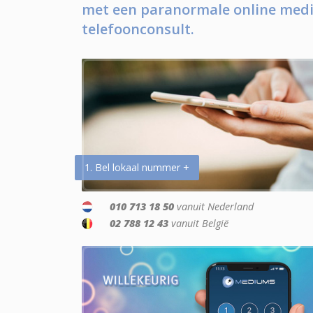
met een paranormale online medi
telefoonconsult.
1. Bel lokaal nummer +
010 713 18 50
vanuit Nederland
02 788 12 43
vanuit België