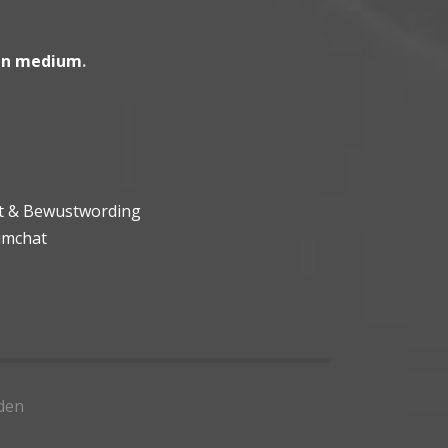
en medium
.
ht & Bewustwording
umchat
den