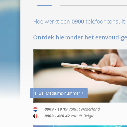
Hoe werkt een
0900
-telefoonconsul
Ontdek hieronder het eenvoudige
1. Bel Mediums-nummer +
0909 - 19 19
vanuit Nederland
0903 - 416 42
vanuit België