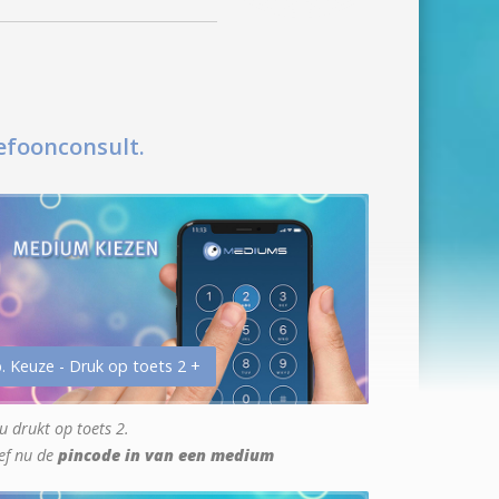
efoonconsult.
. Keuze - Druk op toets 2 +
u drukt op toets 2.
ef nu de
pincode in van een medium