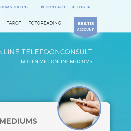
DIUMS ONLINE
CONTACT
LOG IN
TAROT
FOTOREADING
GRATIS
ACCOUNT
NLINE TELEFOONCONSULT
BELLEN MET ONLINE MEDIUMS
MEDIUMS