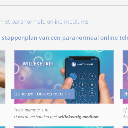
t met paranormale online mediums.
 stappenplan van een paranormaal online tel
2a. Keuze - Druk op toets 1 +
2b
Toets nummer 1 in.
Of 
U wordt verbonden met
willekeurig medium
Ge