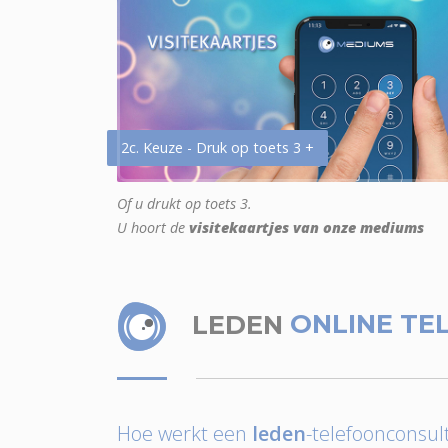
2c. Keuze - Druk op toets 3 +
Of u drukt op toets 3.
U hoort de
visitekaartjes van onze mediums
LEDEN
ONLINE TE
Hoe werkt een
leden
-telefoonconsult