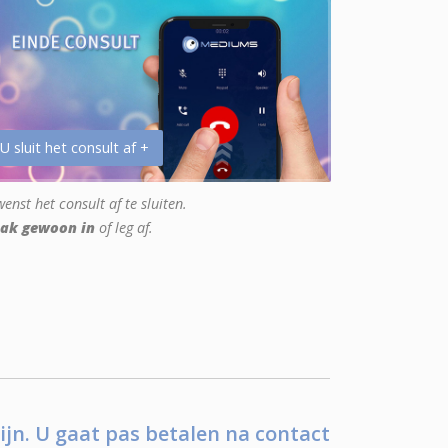
 U sluit het consult af +
enst het consult af te sluiten.
ak gewoon in
of leg af.
ijn. U gaat pas betalen na contact