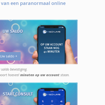
 van een paranormaal online
 Uw saldo +
 saldo bevestiging.
hoort hoeveel
minuten op uw account
staan.