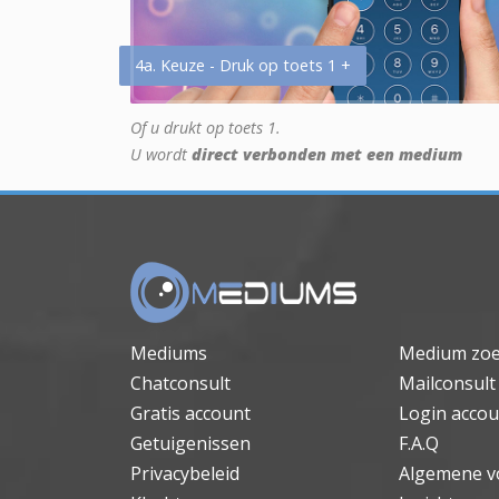
4a. Keuze - Druk op toets 1 +
Of u drukt op toets 1.
U wordt
direct verbonden met een medium
Mediums
Medium zo
Chatconsult
Mailconsult
Gratis account
Login accou
Getuigenissen
F.A.Q
Privacybeleid
Algemene v