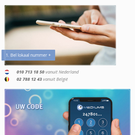
1. Bel lokaal nummer +
010 713 18 50
vanuit Nederland
02 788 12 43
vanuit België