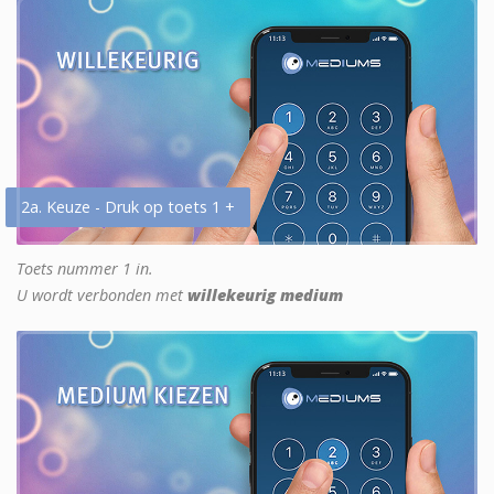
2a. Keuze - Druk op toets 1 +
Toets nummer 1 in.
U wordt verbonden met
willekeurig medium