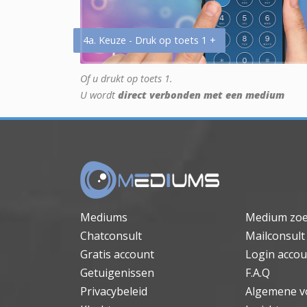
4a. Keuze - Druk op toets 1 +
Of u drukt op toets 1.
U wordt
direct verbonden met een medium
Mediums
Medium zo
Chatconsult
Mailconsult
Gratis account
Login accou
Getuigenissen
F.A.Q
Privacybeleid
Algemene v