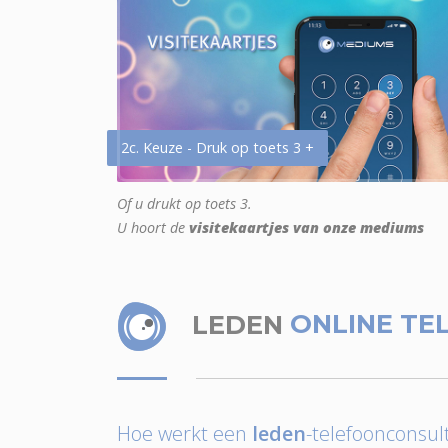
2c. Keuze - Druk op toets 3 +
Of u drukt op toets 3.
U hoort de
visitekaartjes van onze mediums
LEDEN
ONLINE TE
Hoe werkt een
leden
-telefoonconsult