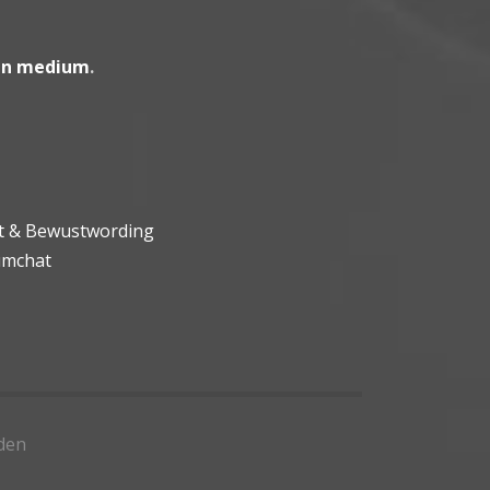
en medium
.
ht & Bewustwording
umchat
den