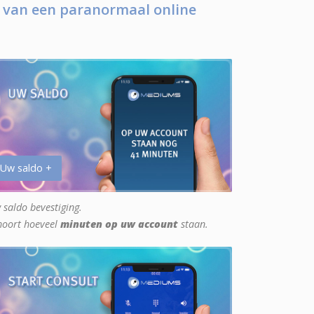
 van een paranormaal online
 Uw saldo +
 saldo bevestiging.
hoort hoeveel
minuten op uw account
staan.