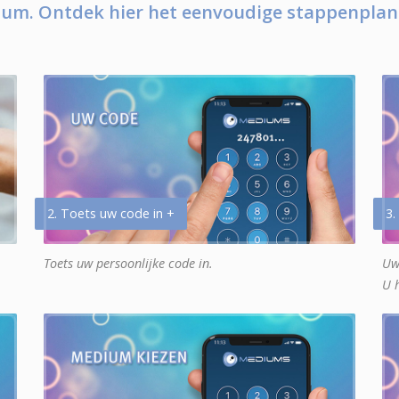
um. Ontdek hier het eenvoudige stappenplan
2. Toets uw code in +
3.
Toets uw persoonlijke code in.
Uw
U 