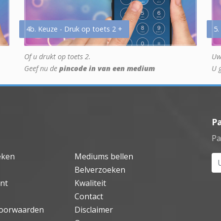
4b. Keuze - Druk op toets 2 +
5.
Of u drukt op toets 2.
Uw
Geef nu de
pincode in van een medium
U 
P
Pa
eken
Mediums bellen
Uw
Belverzoeken
nt
Kwaliteit
Contact
oorwaarden
Disclaimer