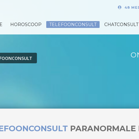
48 ME
E
HOROSCOOP
TELEFOONCONSULT
CHATCONSULT
O
EFOONCONSULT
LEFOONCONSULT
PARANORMALE 