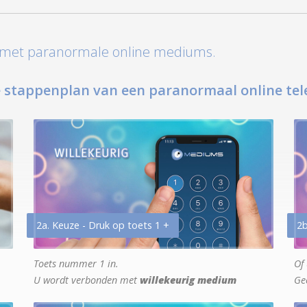
t met paranormale online mediums.
 stappenplan van een paranormaal online tel
2a. Keuze - Druk op toets 1 +
2b
Toets nummer 1 in.
Of 
U wordt verbonden met
willekeurig medium
Ge