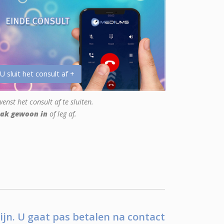
 U sluit het consult af +
enst het consult af te sluiten.
ak gewoon in
of leg af.
ijn. U gaat pas betalen na contact