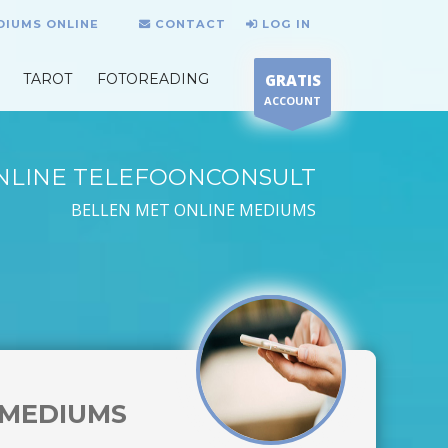
DIUMS ONLINE
CONTACT
LOG IN
TAROT
FOTOREADING
GRATIS
ACCOUNT
NLINE TELEFOONCONSULT
BELLEN MET ONLINE MEDIUMS
MEDIUMS