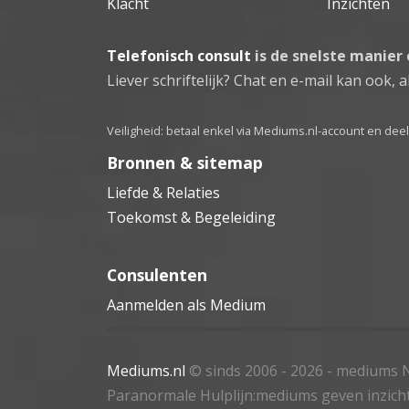
Klacht
Inzichten
Telefonisch consult
is de snelste manier
Liever schriftelijk? Chat en e-mail kan ook, al
Veiligheid: betaal enkel via Mediums.nl-account en de
Bronnen & sitemap
Liefde & Relaties
Toekomst & Begeleiding
Consulenten
Aanmelden als Medium
Mediums.nl
© sinds 2006 - 2026
- mediums N
Paranormale Hulplijn:mediums geven inzich