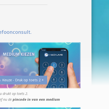
efoonconsult.
. Keuze - Druk op toets 2 +
u drukt op toets 2.
ef nu de
pincode in van een medium