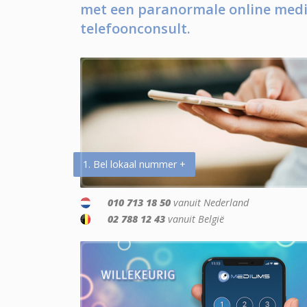
met een paranormale online medi
telefoonconsult.
1. Bel lokaal nummer +
010 713 18 50
vanuit Nederland
02 788 12 43
vanuit België