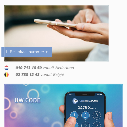
1. Bel lokaal nummer +
010 713 18 50
vanuit Nederland
02 788 12 43
vanuit België