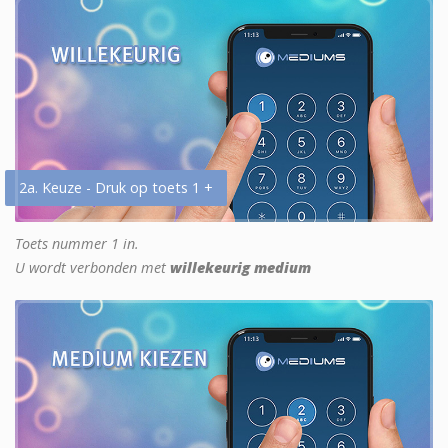
2a. Keuze - Druk op toets 1 +
Toets nummer 1 in.
U wordt verbonden met
willekeurig medium