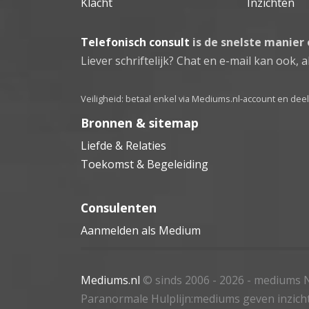
Klacht
Inzichten
Telefonisch consult
is de snelste manier
Liever schriftelijk? Chat en e-mail kan ook, al
Veiligheid: betaal enkel via Mediums.nl-account en de
Bronnen & sitemap
Liefde & Relaties
Toekomst & Begeleiding
Consulenten
Aanmelden als Medium
Mediums.nl
© sinds 2006 - 2026
- mediums N
Paranormale Hulplijn:mediums geven inzich