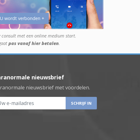
 U wordt verbonden +
 consult met een online medium start.
gaat
pas vanaf hier betalen
.
aranormale nieuwsbrief
ranormale nieuwsbrief met voordelen.
 e-mailadres