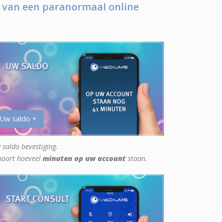
 van een paranormaal online
 Uw saldo +
 saldo bevestiging.
hoort hoeveel
minuten op uw account
staan.