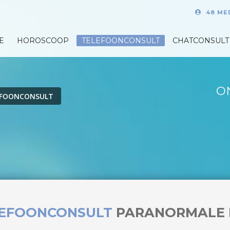
48 ME
E
HOROSCOOP
TELEFOONCONSULT
CHATCONSULT
O
EFOONCONSULT
LEFOONCONSULT
PARANORMALE 