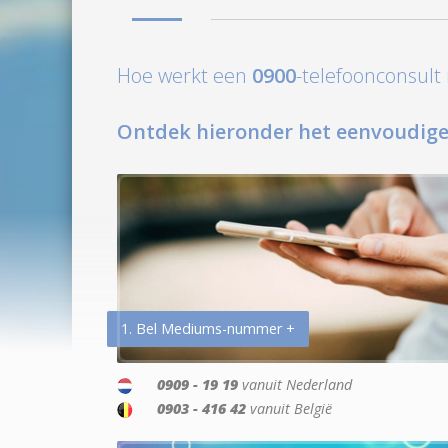
Hoe werkt een
0900
-telefoonconsul
Ontdek hieronder het eenvoudige
1. Bel Mediums-nummer +
0909 - 19 19
vanuit Nederland
0903 - 416 42
vanuit België