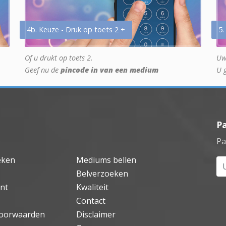
4b. Keuze - Druk op toets 2 +
5.
Of u drukt op toets 2.
Uw
Geef nu de
pincode in van een medium
U 
P
Pa
eken
Mediums bellen
Uw
Belverzoeken
nt
Kwaliteit
Contact
oorwaarden
Disclaimer