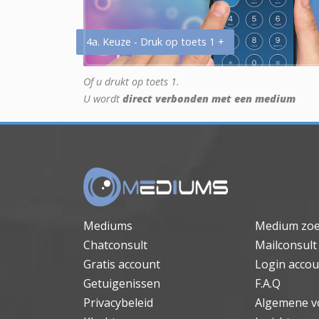
4a. Keuze - Druk op toets 1 +
Of u drukt op toets 1.
U wordt
direct verbonden met een medium
Mediums
Medium zo
Chatconsult
Mailconsult
Gratis account
Login accou
Getuigenissen
F.A.Q
Privacybeleid
Algemene v