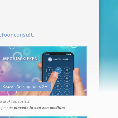
efoonconsult.
. Keuze - Druk op toets 2 +
u drukt op toets 2.
ef nu de
pincode in van een medium