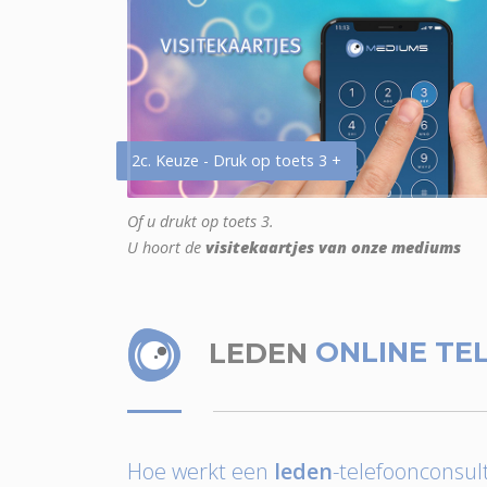
2c. Keuze - Druk op toets 3 +
Of u drukt op toets 3.
U hoort de
visitekaartjes van onze mediums
LEDEN
ONLINE TE
Hoe werkt een
leden
-telefoonconsult