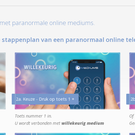
t met paranormale online mediums.
 stappenplan van een paranormaal online tel
2a. Keuze - Druk op toets 1 +
2b
Toets nummer 1 in.
Of 
U wordt verbonden met
willekeurig medium
Ge