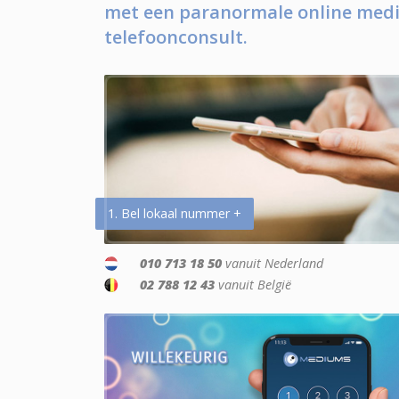
met een paranormale online medi
telefoonconsult.
1. Bel lokaal nummer +
010 713 18 50
vanuit Nederland
02 788 12 43
vanuit België