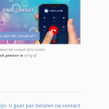
 U sluit het consult af +
enst het consult af te sluiten.
ak gewoon in
of leg af.
ijn. U gaat pas betalen na contact