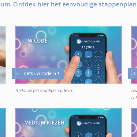
um. Ontdek hier het eenvoudige stappenplan
2. Toets uw code in +
3.
Toets uw persoonlijke code in.
Uw
U 