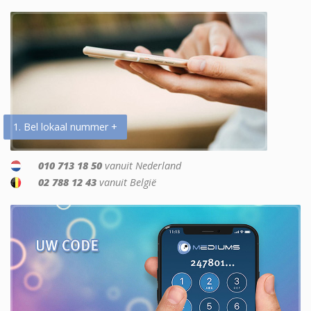
1. Bel lokaal nummer +
010 713 18 50
vanuit Nederland
02 788 12 43
vanuit België