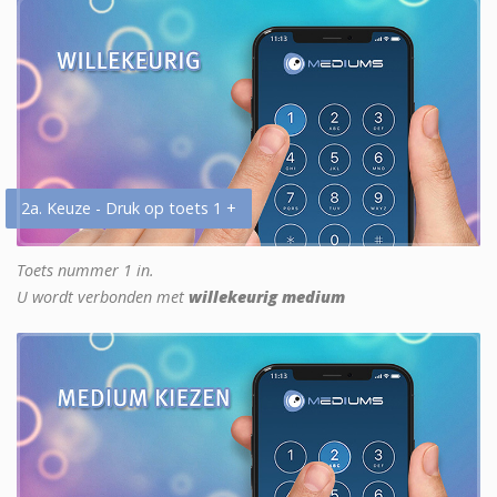
2a. Keuze - Druk op toets 1 +
Toets nummer 1 in.
U wordt verbonden met
willekeurig medium