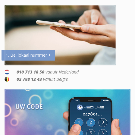
1. Bel lokaal nummer +
010 713 18 50
vanuit Nederland
02 788 12 43
vanuit België