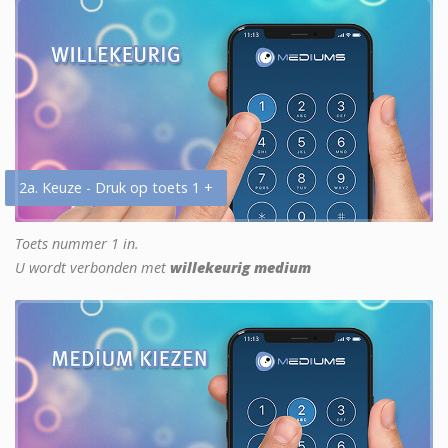
2a. Keuze - Druk op toets 1 +
Toets nummer 1 in.
U wordt verbonden met
willekeurig medium