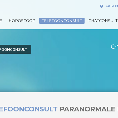
48 ME
E
HOROSCOOP
TELEFOONCONSULT
CHATCONSULT
O
EFOONCONSULT
LEFOONCONSULT
PARANORMALE 