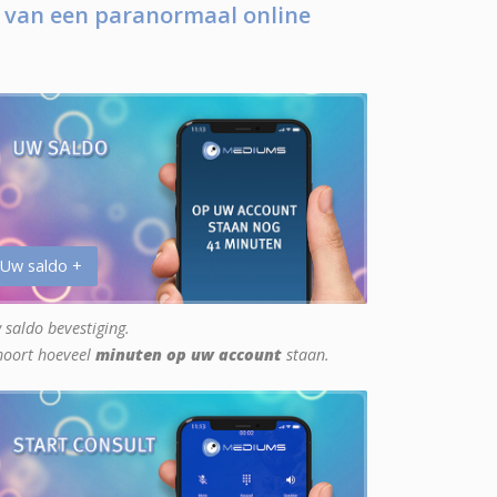
 van een paranormaal online
 Uw saldo +
 saldo bevestiging.
hoort hoeveel
minuten op uw account
staan.