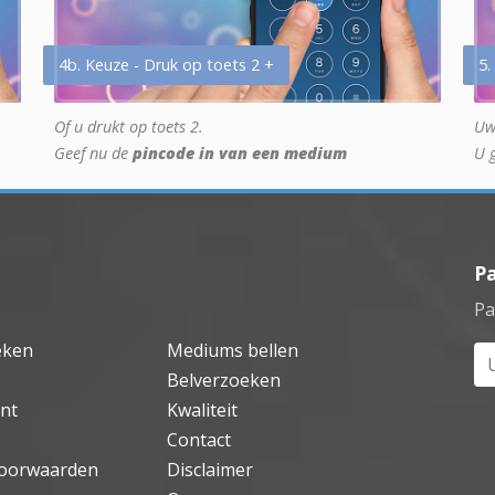
4b. Keuze - Druk op toets 2 +
5.
Of u drukt op toets 2.
Uw
Geef nu de
pincode in van een medium
U 
P
Pa
eken
Mediums bellen
Uw
Belverzoeken
nt
Kwaliteit
Contact
oorwaarden
Disclaimer