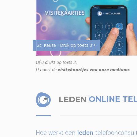
2c. Keuze - Druk op toets 3 +
Of u drukt op toets 3.
U hoort de
visitekaartjes van onze mediums
LEDEN
ONLINE TE
Hoe werkt een
leden
-telefoonconsult