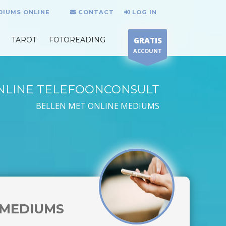
DIUMS ONLINE
CONTACT
LOG IN
TAROT
FOTOREADING
GRATIS
ACCOUNT
NLINE TELEFOONCONSULT
BELLEN MET ONLINE MEDIUMS
MEDIUMS