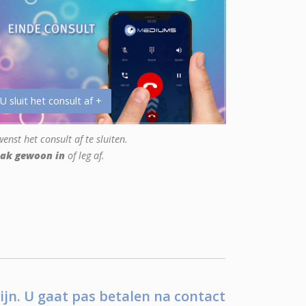
 U sluit het consult af +
enst het consult af te sluiten.
ak gewoon in
of leg af.
ijn. U gaat pas betalen na contact