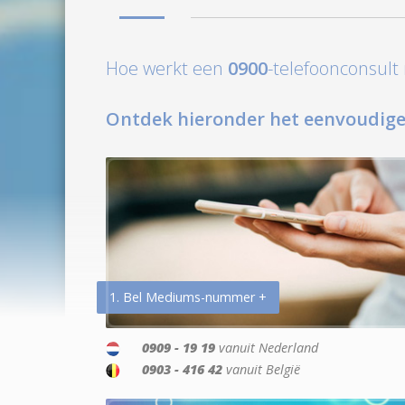
Hoe werkt een
0900
-telefoonconsul
Ontdek hieronder het eenvoudige
1. Bel Mediums-nummer +
0909 - 19 19
vanuit Nederland
0903 - 416 42
vanuit België