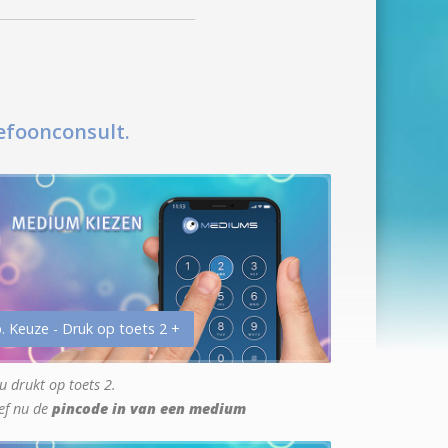
efoonconsult.
. Keuze - Druk op toets 2 +
u drukt op toets 2.
ef nu de
pincode in van een medium