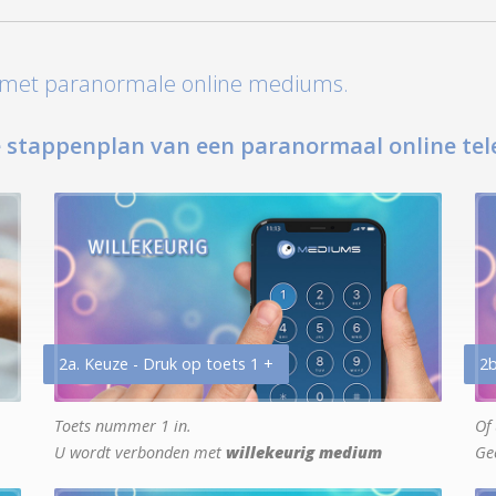
t met paranormale online mediums.
 stappenplan van een paranormaal online tel
2a. Keuze - Druk op toets 1 +
2b
Toets nummer 1 in.
Of 
U wordt verbonden met
willekeurig medium
Ge