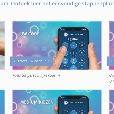
um. Ontdek hier het eenvoudige stappenplan
2. Toets uw code in +
3.
Toets uw persoonlijke code in.
Uw
U 