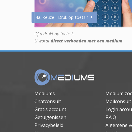
4a. Keuze - Druk op toets 1 +
Of u drukt op toets 1.
U wordt
direct verbonden met een medium
Mediums
Medium zo
Chatconsult
Mailconsult
Gratis account
Login accou
Getuigenissen
F.A.Q
Privacybeleid
Algemene v