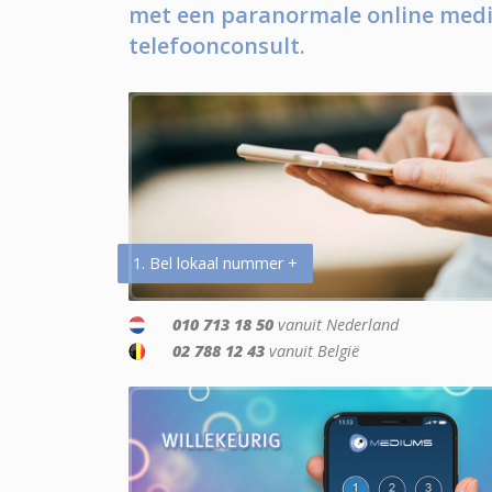
met een paranormale online medi
telefoonconsult.
1. Bel lokaal nummer +
010 713 18 50
vanuit Nederland
02 788 12 43
vanuit België