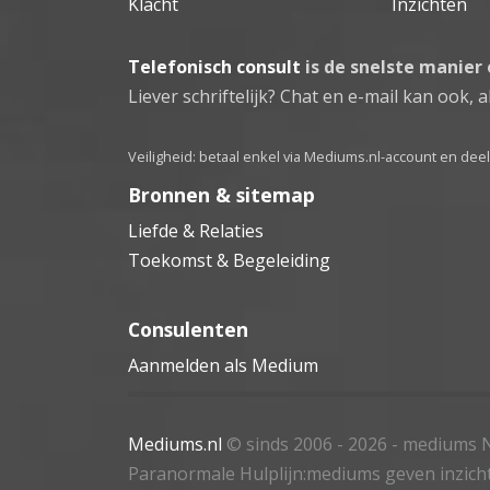
Klacht
Inzichten
Telefonisch consult
is de snelste manier
Liever schriftelijk? Chat en e-mail kan ook, al
Veiligheid: betaal enkel via Mediums.nl-account en de
Bronnen & sitemap
Liefde & Relaties
Toekomst & Begeleiding
Consulenten
Aanmelden als Medium
Mediums.nl
© sinds 2006 - 2026
- mediums N
Paranormale Hulplijn:mediums geven inzich