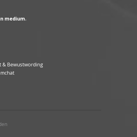
en medium
.
ht & Bewustwording
umchat
den