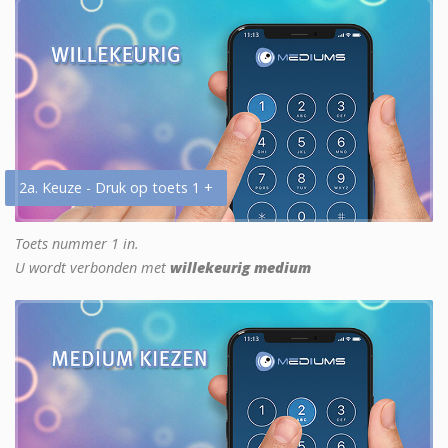
2a. Keuze - Druk op toets 1 +
Toets nummer 1 in.
U wordt verbonden met
willekeurig medium