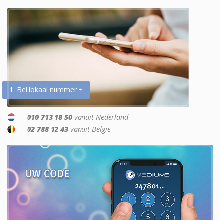
1. Bel lokaal nummer +
010 713 18 50
vanuit Nederland
02 788 12 43
vanuit België